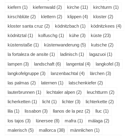
kiefern (1)
kiefernwald (2)
kirche (11)
kirchturm (1)
kirschblüte (2)
klettern (2)
klippen (4)
kloster (2)
kloster santa cruz (2)
ködnitzbach (1)
ködnitzkees (4)
ködnitztal (1)
kolfuschg (1)
kühe (3)
küste (23)
küstenstaße (1)
küstenwanderung (5)
kutsche (2)
la fortaleza de ansite (1)
ladinisch (1)
lagazuoi (1)
lampen (3)
landschaft (6)
langental (4)
langkofel (3)
langkofelgruppe (3)
lanzenbachtal (4)
lärchen (3)
las palmas (2)
laternen (1)
latschenkiefer (2)
lauterbrunnen (1)
lechtaler alpen (2)
leuchtturm (2)
licherketten (1)
licht (1)
lichter (3)
lichterkette (2)
lila (1)
lissabon (3)
llanos de la pez (2)
lluc (1)
los tajos (3)
lünersee (8)
mafra (1)
málaga (2)
malerisch (5)
mallorca (38)
männlichen (1)