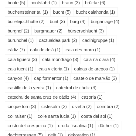
boote (5)
bootsfahrt (1)
braun (3)
brücke (6)
buchensteiner tal (1)
bucht (5)
bucht calahonda (1)
büllelejochhütte (2)
bunt (3)
burg (4)
burganlage (4)
burghof (2)
burgmauer (2)
bürserschlucht (3)
burunchel (1)
cactualdea park (2)
cadinigruppe (1)
cádiz (7)
cala de deià (1)
cala des moro (1)
cala figuera (3)
cala mondragó (3)
cala na clara (4)
cala tuent (1)
cala victoria (1)
caldas de aregos (1)
canyon (4)
cap formentor (1)
castelo de marvão (3)
castillo de la yedra (1)
catedral de cádiz (4)
catedral de santa cruz de cádiz (4)
cazorla (1)
cinque torri (3)
cislesalm (2)
civetta (2)
coimbra (2)
col raiser (1)
colle santa lucia (1)
costa del sol (1)
cristo del crespeina (1)
croda fiscalina (1)
dächer (1)
dachterrassen (5)
deià (1)
dekoration (1)