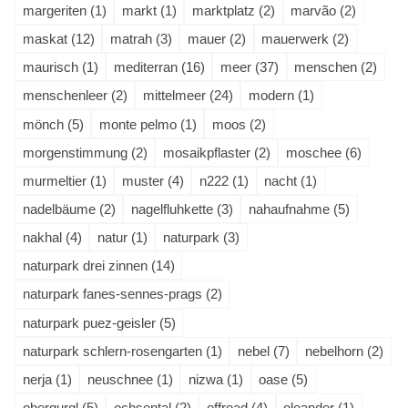
margeriten (1)
markt (1)
marktplatz (2)
marvão (2)
maskat (12)
matrah (3)
mauer (2)
mauerwerk (2)
maurisch (1)
mediterran (16)
meer (37)
menschen (2)
menschenleer (2)
mittelmeer (24)
modern (1)
mönch (5)
monte pelmo (1)
moos (2)
morgenstimmung (2)
mosaikpflaster (2)
moschee (6)
murmeltier (1)
muster (4)
n222 (1)
nacht (1)
nadelbäume (2)
nagelfluhkette (3)
nahaufnahme (5)
nakhal (4)
natur (1)
naturpark (3)
naturpark drei zinnen (14)
naturpark fanes-sennes-prags (2)
naturpark puez-geisler (5)
naturpark schlern-rosengarten (1)
nebel (7)
nebelhorn (2)
nerja (1)
neuschnee (1)
nizwa (1)
oase (5)
obergurgl (5)
ochsental (2)
offroad (4)
oleander (1)