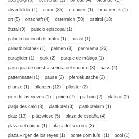
olivenfelder (1)
oman (35)
orchidee (1)
ornamentik (1)
ort (5)
ortschaft (4)
österreich (50)
osttirol (18)
ötztal (9)
palacio episcopal (1)
palácio nacional de mafra (1)
palast (1)
palastbibliothek (1)
palmen (8)
panorama (26)
paraglider (1)
park (2)
parque de málaga (1)
parroquia de nuestra señora del socorro (3)
pass (4)
patternsattel (1)
pause (2)
pferdekutsche (2)
pflanze (1)
pflanzen (12)
pflaster (2)
pico de las nieves (1)
pinien (7)
piz buin (2)
plateau (2)
platja des caló (3)
plattkofel (3)
plattkofelalm (1)
platz (13)
plätzwiese (5)
plaza de españa (4)
plaza del obispo (1)
plaza del socorro (3)
plaza virgen de los reyes (1)
ponte dom luís i (1)
pool (1)