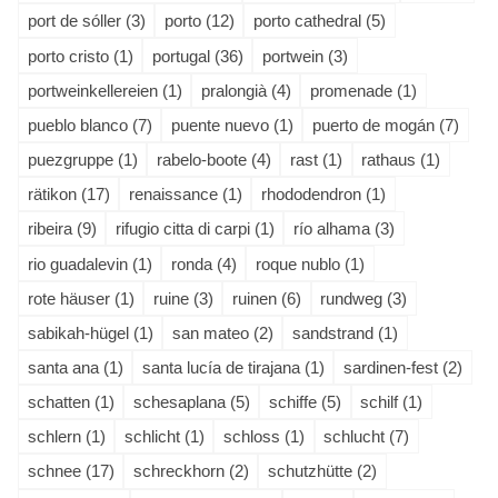
port de sóller (3)
porto (12)
porto cathedral (5)
porto cristo (1)
portugal (36)
portwein (3)
portweinkellereien (1)
pralongià (4)
promenade (1)
pueblo blanco (7)
puente nuevo (1)
puerto de mogán (7)
puezgruppe (1)
rabelo-boote (4)
rast (1)
rathaus (1)
rätikon (17)
renaissance (1)
rhododendron (1)
ribeira (9)
rifugio citta di carpi (1)
río alhama (3)
rio guadalevin (1)
ronda (4)
roque nublo (1)
rote häuser (1)
ruine (3)
ruinen (6)
rundweg (3)
sabikah-hügel (1)
san mateo (2)
sandstrand (1)
santa ana (1)
santa lucía de tirajana (1)
sardinen-fest (2)
schatten (1)
schesaplana (5)
schiffe (5)
schilf (1)
schlern (1)
schlicht (1)
schloss (1)
schlucht (7)
schnee (17)
schreckhorn (2)
schutzhütte (2)