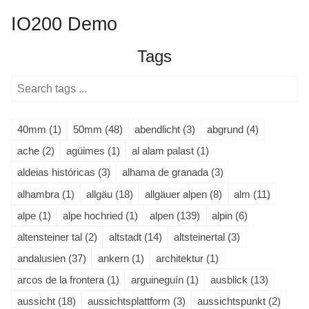
IO200 Demo
Tags
40mm (1)
50mm (48)
abendlicht (3)
abgrund (4)
ache (2)
agüimes (1)
al alam palast (1)
aldeias históricas (3)
alhama de granada (3)
alhambra (1)
allgäu (18)
allgäuer alpen (8)
alm (11)
alpe (1)
alpe hochried (1)
alpen (139)
alpin (6)
altensteiner tal (2)
altstadt (14)
altsteinertal (3)
andalusien (37)
ankern (1)
architektur (1)
arcos de la frontera (1)
arguineguín (1)
ausblick (13)
aussicht (18)
aussichtsplattform (3)
aussichtspunkt (2)