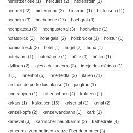
herbstzeitlose (1)
hercules (2)
hexenstein (1)
himmel (22)
hintergrund (2)
hinterhof (1)
historisch (11)
hochalm (3)
hochebene (17)
hochgrat (3)
hochplateau (6)
hochpustertal (3)
hochwiese (1)
höfatsblick (2)
hohe gaisl (2)
holzbrücke (1)
holztür (1)
hornisch eck (2)
hotel (1)
hügel (2)
hund (1)
hutebaum (1)
hutebäume (1)
hütte (3)
hütten (1)
idyllisch (2)
iglesia del socorro (3)
igreja dos clérigos (1)
ill (1)
innenhof (5)
innerfeldtal (3)
italien (71)
jardines de pedro luis alonso (1)
jungfrau (1)
jungfraujoch (1)
kaffeebohnen (4)
kakteen (2)
kaktus (1)
kalkalpen (16)
kalser tal (1)
kanal (2)
kanzelköpfe (2)
kanzelwandbahn (1)
kark (1)
karneval (3)
karnischer hauptkamm (3)
kathedrale (4)
kathedrale zum heiligen kreuze über dem meer (3)