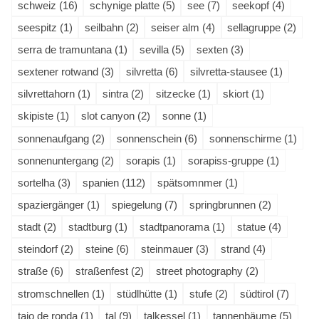
schweiz (16)
schynige platte (5)
see (7)
seekopf (4)
seespitz (1)
seilbahn (2)
seiser alm (4)
sellagruppe (2)
serra de tramuntana (1)
sevilla (5)
sexten (3)
sextener rotwand (3)
silvretta (6)
silvretta-stausee (1)
silvrettahorn (1)
sintra (2)
sitzecke (1)
skiort (1)
skipiste (1)
slot canyon (2)
sonne (1)
sonnenaufgang (2)
sonnenschein (6)
sonnenschirme (1)
sonnenuntergang (2)
sorapis (1)
sorapiss-gruppe (1)
sortelha (3)
spanien (112)
spätsomnmer (1)
spaziergänger (1)
spiegelung (7)
springbrunnen (2)
stadt (2)
stadtburg (1)
stadtpanorama (1)
statue (4)
steindorf (2)
steine (6)
steinmauer (3)
strand (4)
straße (6)
straßenfest (2)
street photography (2)
stromschnellen (1)
stüdlhütte (1)
stufe (2)
südtirol (7)
tajo de ronda (1)
tal (9)
talkessel (1)
tannenbäume (5)