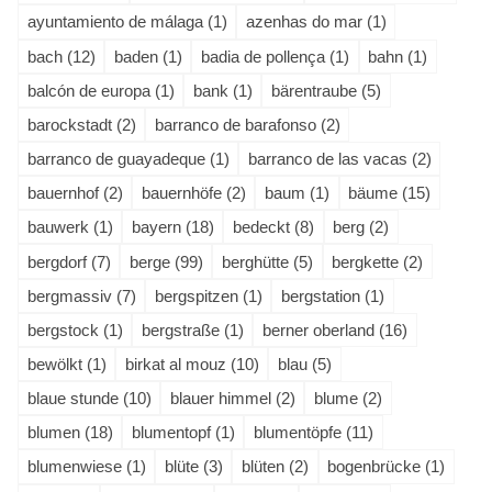
ayuntamiento de málaga (1)
azenhas do mar (1)
bach (12)
baden (1)
badia de pollença (1)
bahn (1)
balcón de europa (1)
bank (1)
bärentraube (5)
barockstadt (2)
barranco de barafonso (2)
barranco de guayadeque (1)
barranco de las vacas (2)
bauernhof (2)
bauernhöfe (2)
baum (1)
bäume (15)
bauwerk (1)
bayern (18)
bedeckt (8)
berg (2)
bergdorf (7)
berge (99)
berghütte (5)
bergkette (2)
bergmassiv (7)
bergspitzen (1)
bergstation (1)
bergstock (1)
bergstraße (1)
berner oberland (16)
bewölkt (1)
birkat al mouz (10)
blau (5)
blaue stunde (10)
blauer himmel (2)
blume (2)
blumen (18)
blumentopf (1)
blumentöpfe (11)
blumenwiese (1)
blüte (3)
blüten (2)
bogenbrücke (1)