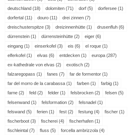
deutschland (18)
dolomiten (71)
dorf (5)
dorfersee (1)
dorfertal (11)
douro (11)
drei zinnen (7)
dreischusterspitze (3)
dreizinnenhütte (1)
drusenfluh (6)
dürrenstein (1)
dürrensteinhütte (2)
eiger (6)
eingang (1)
einserkofel (3)
eis (6)
el roque (1)
elferkofel (1)
elvas (6)
entdecken (1)
europa (287)
ex-kathedrale von elvas (2)
exotisch (2)
falzaregopass (1)
fanes (7)
far de formentor (1)
far del morro de la carabassa (1)
farben (1)
farbig (1)
farne (2)
feld (2)
felder (1)
felsbrocken (2)
felsen (5)
felsenwand (1)
felsformation (2)
felsnadel (1)
felswand (5)
ferien (1)
fest (2)
festung (4)
fischer (1)
fischerboot (3)
fischerei (4)
fischerhafen (1)
fischleintal (7)
fluss (5)
forcella ambrizzola (4)